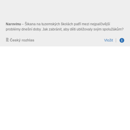
Narovinu
– Šikana na tuzemských školách patří mezi nejpalčivější
problémy dnešní doby. Jak zabránit, aby děti ubližovaly svým spolužákům?
Ptáme se v pořadu Narovinu, který připravila Kristina Lamperová
Vložit