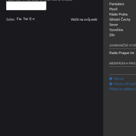
Pardubice
Plzeň
Rádio Praha
Facebook
Twitter
E-mail
Sdílet:
Vložit na svůj web
Střední Čechy
Sever
Vysočina
Zlín
ZAHRANIČNÍ VYSÍ
Radio Prague Int.
WEBRÁDIA A PRO
Návod
Pomoc při potí
Přidat do oblíben