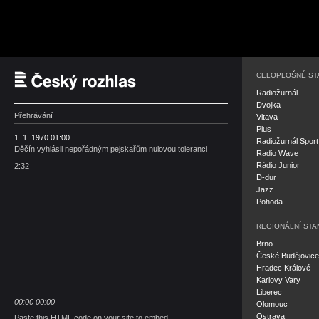
Český rozhlas
CELOPLOŠNÉ ST
Radiožurnál
Dvojka
Přehrávání
Vltava
Plus
1. 1. 1970 01:00
Radiožurnál Sport
Děčín vyhlásil nepořádným pejskařům nulovou toleranci
Radio Wave
Rádio Junior
2:32
D-dur
Jazz
Pohoda
REGIONÁLNÍ STA
Brno
České Budějovice
Hradec Králové
Karlovy Vary
Liberec
00:00
00:00
Olomouc
Ostrava
Paste this HTML code on your site to embed.