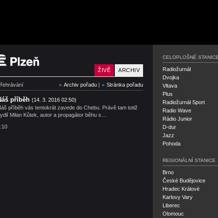
Český rozhlas Plzeň
CELOPLOŠNÉ STANIC
Radiožurnál
ŽIVĚ
ARCHIV
Dvojka
řehrávání
Archiv pořadu
|
Stránka pořadu
Vltava
Plus
Náš příběh
(14. 3. 2016 02:50)
Radiožurnál Sport
áš příběh vás tentokrát zavede do Chebu. Právě tam totiž
Radio Wave
ydlí Milan Kůtek, autor a propagátor běhu s…
Rádio Junior
:10
D-dur
Jazz
Pohoda
REGIONÁLNÍ STANICE
Brno
České Budějovice
Hradec Králové
Karlovy Vary
Liberec
Olomouc