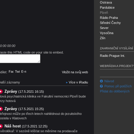
Ostrava
Pardubice
Plzeň
Rádio Praha
Střední Čechy
Sever
Vysočina
Zlín
0:00
00:00
ZAHRANIČNÍ VYSÍLÁNÍ
aste this HTML code on your site to embed.
Radio Prague Int.
WEBRÁDIA A PROJEKT
Facebook
Twitter
E-mail
dílet:
Vložit na svůj web
Návod
alší záznamy
Více v iRadiu
Pomoc při potížích
Zprávy
Přidat do oblíbených
(17.5.2021 16:15)
ová psychiatrická klinika ve Fakultní nemocnici Plzeň bude
rzy hotová
Zprávy
(17.5.2021 15:25)
eřejnost může po třech letech nahlédnout do jezuitského
ostela v Klatovech
Náš host
(17.5.2021 12:25)
věrolékař: V sezóně klíšťat se měníme na prodavače