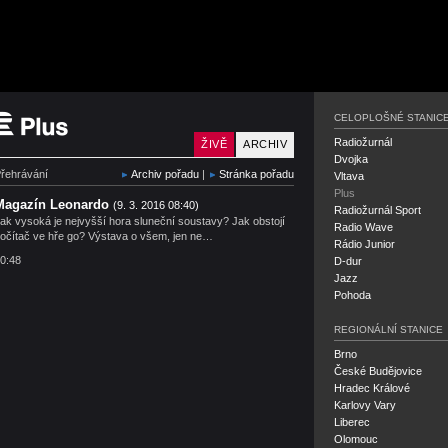
Český rozhlas Plus
CELOPLOŠNÉ STANIC
Radiožurnál
ŽIVĚ
ARCHIV
Dvojka
řehrávání
Archiv pořadu
|
Stránka pořadu
Vltava
Plus
Magazín Leonardo
(9. 3. 2016 08:40)
Radiožurnál Sport
ak vysoká je nejvyšší hora sluneční soustavy? Jak obstojí
Radio Wave
očítač ve hře go? Výstava o všem, jen ne…
Rádio Junior
0:48
D-dur
Jazz
Pohoda
REGIONÁLNÍ STANICE
Brno
České Budějovice
Hradec Králové
Karlovy Vary
Liberec
Olomouc