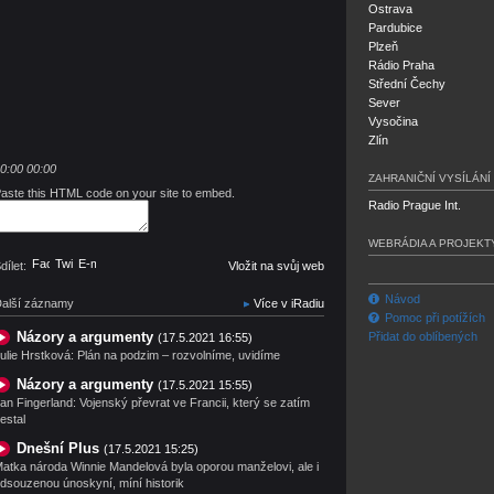
Ostrava
Pardubice
Plzeň
Rádio Praha
Střední Čechy
Sever
Vysočina
Zlín
0:00
00:00
ZAHRANIČNÍ VYSÍLÁNÍ
aste this HTML code on your site to embed.
Radio Prague Int.
WEBRÁDIA A PROJEKT
Facebook
Twitter
E-mail
dílet:
Vložit na svůj web
Návod
alší záznamy
Více v iRadiu
Pomoc při potížích
Názory a argumenty
Přidat do oblíbených
(17.5.2021 16:55)
ulie Hrstková: Plán na podzim – rozvolníme, uvidíme
Názory a argumenty
(17.5.2021 15:55)
an Fingerland: Vojenský převrat ve Francii, který se zatím
estal
Dnešní Plus
(17.5.2021 15:25)
atka národa Winnie Mandelová byla oporou manželovi, ale i
dsouzenou únoskyní, míní historik