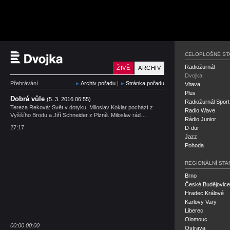
Český rozhlas Dvojka
CELOPLOŠNÉ ST
Radiožurnál
ŽIVĚ
ARCHIV
Dvojka
Přehrávání
Archiv pořadu
|
Stránka pořadu
Vltava
Plus
Dobrá vůle
(5. 3. 2016 06:55)
Radiožurnál Sport
Tereza Reková: Svět v dotyku. Miloslav Koklar pochází z
Radio Wave
Vyššího Brodu a Jiří Schneider z Plzně. Miloslav rád…
Rádio Junior
27:17
D-dur
Jazz
Pohoda
REGIONÁLNÍ STA
Brno
České Budějovice
Hradec Králové
Karlovy Vary
Liberec
Olomouc
00:00
00:00
Ostrava