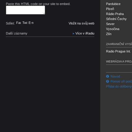
Paste this HTML code on your site to embed.
Pardubice
Plzeň
Rádio Praha
Střední Čechy
Facebook
Twitter
E-mail
Sdílet:
Vložit na svůj web
Sever
Vysočina
Další záznamy
Více v iRadiu
Zlín
ZAHRANIČNÍ VYSÍ
Radio Prague Int.
WEBRÁDIA A PRO
Návod
Pomoc při potí
Přidat do oblíben