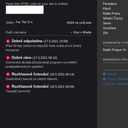
Paste this HTML code on your site to embed.
Pardubice
Plzeň
Rádio Praha
Střední Čechy
Facebook
Twitter
E-mail
Sdílet:
Vložit na svůj web
Sever
Vysočina
Další záznamy
Více v iRadiu
Zlín
Dobré odpoledne
(17.5.2021 14:58)
ZAHRANIČNÍ VYSÍ
Před 30 lety stanul na nejvyšší hoře světa první český
Radio Prague Int.
horolezec
Dobré ráno
(17.5.2021 08:10)
WEBRÁDIA A PRO
Ostravská divadla přizpůsobují program rozvolnění
protiepidemických opatření
Rozhlasové listování
Návod
(16.5.2021 00:14)
Gaskoňský basset se silným hlasem
Pomoc při potí
Přidat do oblíben
Rozhlasové listování
(16.5.2021 00:04)
Trpasličí jezevčík