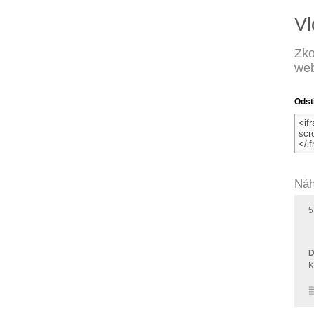
Vl
Zko
web
Odst
Náh