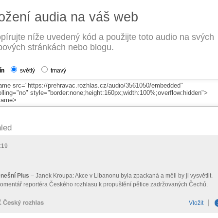
ožení audia na váš web
pírujte níže uvedený kód a použijte toto audio na svých
ových stránkách nebo blogu.
ín
světlý
tmavý
led