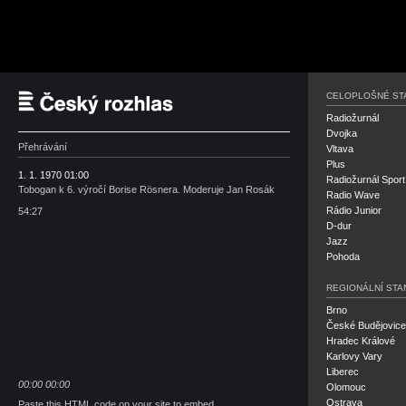
Český rozhlas
CELOPLOŠNÉ ST
Radiožurnál
Dvojka
Přehrávání
Vltava
Plus
1. 1. 1970 01:00
Radiožurnál Sport
Tobogan k 6. výročí Borise Rösnera. Moderuje Jan Rosák
Radio Wave
Rádio Junior
54:27
D-dur
Jazz
Pohoda
REGIONÁLNÍ STA
Brno
České Budějovice
Hradec Králové
Karlovy Vary
Liberec
00:00
00:00
Olomouc
Ostrava
Paste this HTML code on your site to embed.