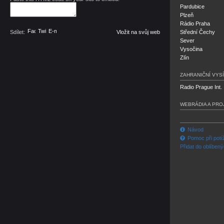
Pardubice
Plzeň
Rádio Praha
Facebook
Twitter
E-mail
Sdílet:
Vložit na svůj web
Střední Čechy
Sever
Vysočina
Zlín
ZAHRANIČNÍ VYSÍ
Radio Prague Int.
WEBRÁDIA A PRO
Návod
Pomoc při potí
Přidat do oblíben