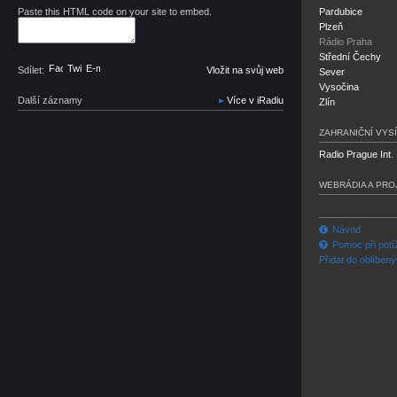
Paste this HTML code on your site to embed.
Pardubice
Plzeň
Rádio Praha
Střední Čechy
Facebook
Twitter
E-mail
Sdílet:
Vložit na svůj web
Sever
Vysočina
Další záznamy
Více v iRadiu
Zlín
ZAHRANIČNÍ VYSÍ
Radio Prague Int.
WEBRÁDIA A PRO
Návod
Pomoc při potí
Přidat do oblíben