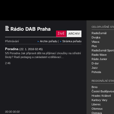
Český rozhlas Rádio P
CELOPLOŠNÉ ST
Radiožurnál
ŽIVĚ
ARCHIV
Dvojka
Přehrávání
Archiv pořadu
|
Stránka pořadu
Vltava
Plus
Poradna
(22. 1. 2016 02:45)
Radiožurnál Sport
5/5 Poradna Jak připravit děti na přijímací zkoušky na střední
Radio Wave
školy? Radí pedagog a zakladatel vzdělávací…
Rádio Junior
2:46
D-dur
Jazz
Pohoda
REGIONÁLNÍ STA
Brno
České Budějovice
Hradec Králové
Karlovy Vary
Liberec
Olomouc
00:00
00:00
Ostrava