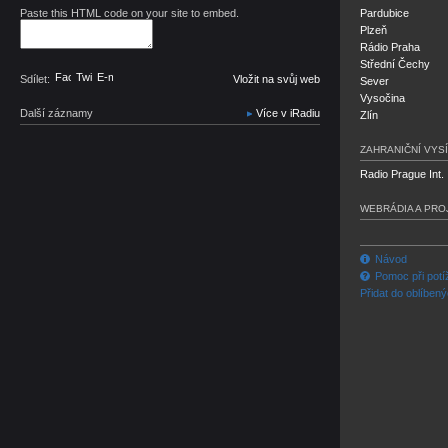
Paste this HTML code on your site to embed.
Pardubice
Plzeň
Rádio Praha
Střední Čechy
Facebook
Twitter
E-mail
Sdílet:
Vložit na svůj web
Sever
Vysočina
Další záznamy
Více v iRadiu
Zlín
ZAHRANIČNÍ VYSÍ
Radio Prague Int.
WEBRÁDIA A PRO
Návod
Pomoc při potí
Přidat do oblíben