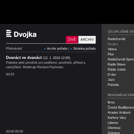
Český rozhlas Dvojka
CELOPLOŠNÉ ST
Radiožurnál
ŽIVĚ
ARCHIV
Dvojka
Přehrávání
Archiv pořadu
|
Stránka pořadu
Vltava
Plus
Dvanáct ve dvanáct
(12. 1. 2016 12:05)
Radiožurnál Sport
Poledne plné písniček pro potěšení, postřehů, příhod a
Radio Wave
zamyšlení. Moderuje Richard Pachman.
Rádio Junior
50:53
D-dur
Jazz
Pohoda
REGIONÁLNÍ STA
Brno
České Budějovice
Hradec Králové
Karlovy Vary
Liberec
Olomouc
00:00
00:00
Ostrava