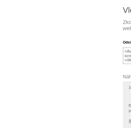
Vl
Zko
web
Odst
Náh