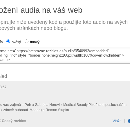
ožení audia na váš web
pírujte níže uvedený kód a použijte toto audio na svých
ových stránkách nebo blogu.
ín
světlý
tmavý
led