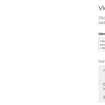
Vl
Zko
web
Odst
Náh