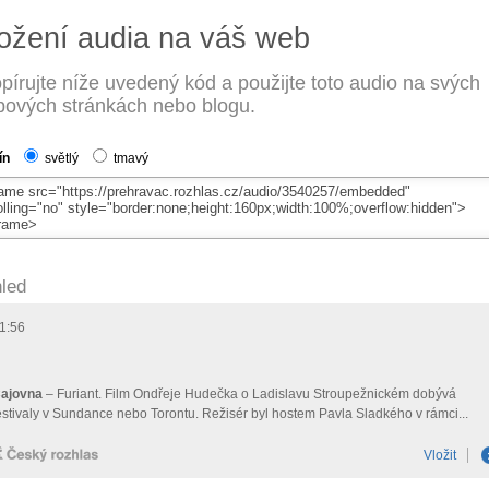
ožení audia na váš web
pírujte níže uvedený kód a použijte toto audio na svých
ových stránkách nebo blogu.
ín
světlý
tmavý
led