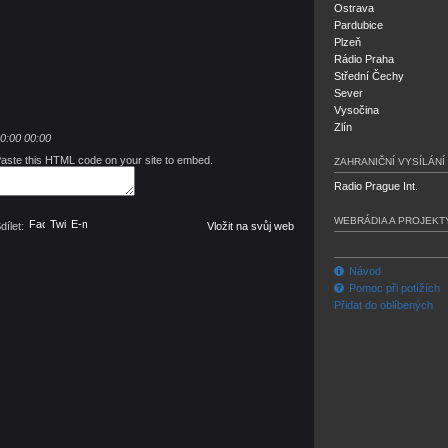
Ostrava
Pardubice
Plzeň
Rádio Praha
Střední Čechy
Sever
Vysočina
Zlín
0:00
00:00
aste this HTML code on your site to embed.
ZAHRANIČNÍ VYSÍLÁNÍ
Radio Prague Int.
WEBRÁDIA A PROJEKT
Facebook
Twitter
E-mail
dílet:
Vložit na svůj web
Návod
Pomoc při potížích
Přidat do oblíbených