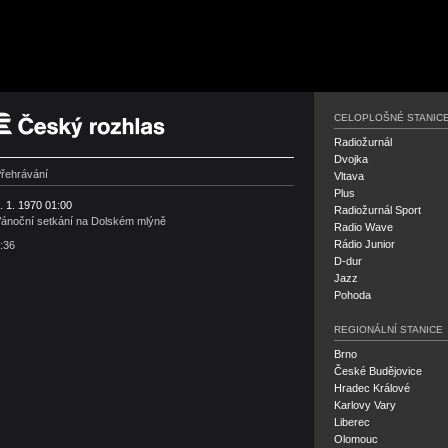
Český rozhlas
CELOPLOŠNÉ STANIC
Radiožurnál
Dvojka
řehrávání
Vltava
Plus
. 1. 1970 01:00
Radiožurnál Sport
ánoční setkání na Dolském mlýně
Radio Wave
Rádio Junior
:36
D-dur
Jazz
Pohoda
REGIONÁLNÍ STANICE
Brno
České Budějovice
Hradec Králové
Karlovy Vary
Liberec
Olomouc