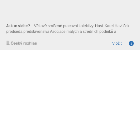
Jak to vidíte?
– Věkově smíšené pracovní kolektivy. Host: Karel Havlíček,
předseda představenstva Asociace malých a středních podniků a
živnostníků ČR. Moderuje Patricie Strouhalová.
Vložit