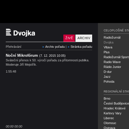
Český rozhlas Dvojka
CELOPLOŠNÉ ST
Radiožurnál
ŽIVĚ
ARCHIV
Dvojka
Přehrávání
Archiv pořadu
|
Stránka pořadu
Vltava
Plus
Noční Mikrofórum
(7. 12. 2015 10:05)
Radiožurnál Sport
Sváteční přenos k 50. výročí pořadu za přítomnosti publika.
Radio Wave
Moderuje Jiří Mejstřík.
Rádio Junior
1:55:48
D-dur
Jazz
Pohoda
REGIONÁLNÍ STA
Brno
České Budějovice
Hradec Králové
Karlovy Vary
Liberec
Olomouc
00:00
00:00
Ostrava