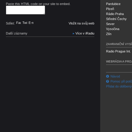
Paste this HTML code on your site to embed.
Pardubice
Plzeň
Rádio Praha
Střední Čechy
Facebook
Twitter
E-mail
Sdílet:
Vložit na svůj web
Sever
Vysočina
Další záznamy
Více v iRadiu
Zlín
ZAHRANIČNÍ VYSÍ
Radio Prague Int.
WEBRÁDIA A PRO
Návod
Pomoc při potí
Přidat do oblíben