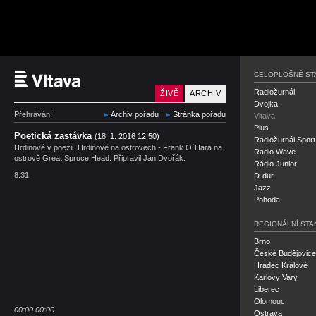
Český rozhlas Vltava
CELOPLOŠNÉ ST
Radiožurnál
ŽIVĚ
ARCHIV
Dvojka
Přehrávání
Archiv pořadu
|
Stránka pořadu
Vltava
Plus
Poetická zastávka
(18. 1. 2016 12:50)
Radiožurnál Sport
Hrdinové v poezii. Hrdinové na ostrovech - Frank O´Hara na
Radio Wave
ostrově Great Spruce Head. Připravil Jan Dvořák.
Rádio Junior
8:31
D-dur
Jazz
Pohoda
REGIONÁLNÍ STA
Brno
České Budějovice
Hradec Králové
Karlovy Vary
Liberec
Olomouc
00:00
00:00
Ostrava