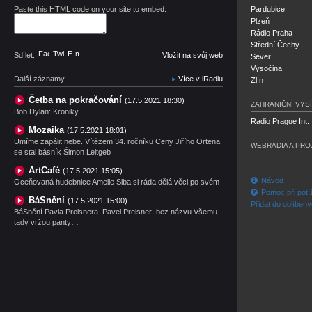
Paste this HTML code on your site to embed.
Pardubice
Plzeň
Rádio Praha
Střední Čechy
Facebook
Twitter
E-mail
Sdílet:
Vložit na svůj web
Sever
Vysočina
Další záznamy
Více v iRadiu
Zlín
Četba na pokračování
(17.5.2021 18:30)
ZAHRANIČNÍ VYSÍ
Bob Dylan: Kroniky
Radio Prague Int.
Mozaika
(17.5.2021 18:01)
Umíme zapálit nebe. Vítězem 34. ročníku Ceny Jiřího Ortena
WEBRÁDIA A PRO
se stal básník Šimon Leitgeb
ArtCafé
(17.5.2021 15:05)
Návod
Oceňovaná hudebnice Amelie Siba si ráda dělá věci po svém
Pomoc při potí
BáSnění
(17.5.2021 15:00)
Přidat do oblíben
BáSnění Pavla Preisnera. Pavel Preisner: bez názvu Všemu
tady vržou panty…