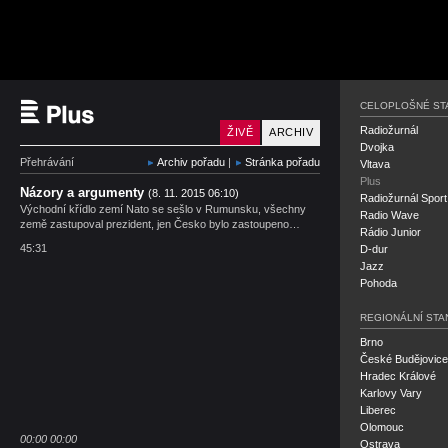
Český rozhlas Plus
CELOPLOŠNÉ ST
Radiožurnál
ŽIVĚ
ARCHIV
Dvojka
Přehrávání
Archiv pořadu
|
Stránka pořadu
Vltava
Plus
Názory a argumenty
(8. 11. 2015 06:10)
Radiožurnál Sport
Východní křídlo zemí Nato se sešlo v Rumunsku, všechny
Radio Wave
země zastupoval prezident, jen Česko bylo zastoupeno…
Rádio Junior
45:31
D-dur
Jazz
Pohoda
REGIONÁLNÍ STA
Brno
České Budějovice
Hradec Králové
Karlovy Vary
Liberec
Olomouc
00:00
00:00
Ostrava