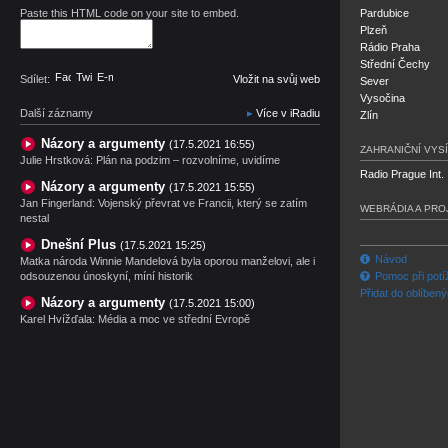
Paste this HTML code on your site to embed.
Pardubice
Plzeň
Rádio Praha
Střední Čechy
Facebook
Twitter
E-mail
Sdílet:
Vložit na svůj web
Sever
Vysočina
Další záznamy
Více v iRadiu
Zlín
Názory a argumenty
(17.5.2021 16:55)
ZAHRANIČNÍ VYSÍ
Julie Hrstková: Plán na podzim – rozvolníme, uvidíme
Radio Prague Int.
Názory a argumenty
(17.5.2021 15:55)
Jan Fingerland: Vojenský převrat ve Francii, který se zatím
WEBRÁDIA A PRO
nestal
Dnešní Plus
(17.5.2021 15:25)
Návod
Matka národa Winnie Mandelová byla oporou manželovi, ale i
odsouzenou únoskyní, míní historik
Pomoc při potí
Přidat do oblíben
Názory a argumenty
(17.5.2021 15:00)
Karel Hvížďala: Média a moc ve střední Evropě