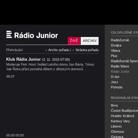
Rádio Junior
CELOPLOŠNÉ ST
Radiožurnál
ŽIVĚ
ARCHIV
Dvojka
Přehrávání
Archiv pořadu
|
Stránka pořadu
Vltava
Plus
Klub Rádia Junior
(3. 11. 2015 07:00)
Radiožurnál Sport
Moderuje Petr. Host: ředitel Letního domu Jan Bárta. Téma:
Radio Wave
Jak Řeka přání pomáhá dětem z dětských domovů.
Rádio Junior
48:07
D-dur
Jazz
Pohoda
REGIONÁLNÍ STA
Brno
České Budějovice
Hradec Králové
Karlovy Vary
Liberec
Olomouc
00:00
00:00
Ostrava