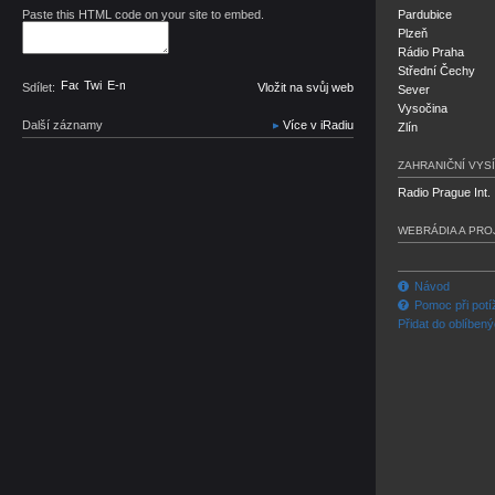
Paste this HTML code on your site to embed.
Pardubice
Plzeň
Rádio Praha
Střední Čechy
Facebook
Twitter
E-mail
Sdílet:
Vložit na svůj web
Sever
Vysočina
Další záznamy
Více v iRadiu
Zlín
ZAHRANIČNÍ VYSÍ
Radio Prague Int.
WEBRÁDIA A PRO
Návod
Pomoc při potí
Přidat do oblíben