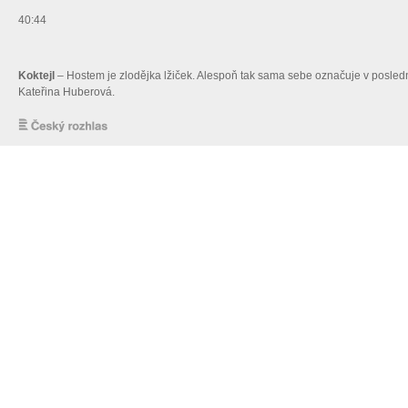
40:44
Koktejl
– Hostem je zlodějka lžiček. Alespoň tak sama sebe označuje v poslední
Kateřina Huberová.