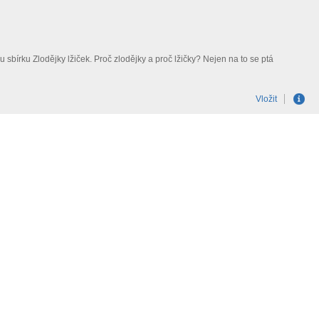
bírku Zlodějky lžiček. Proč zlodějky a proč lžičky? Nejen na to se ptá
Vložit