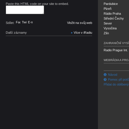
Paste this HTML code on your site to embed.
Pardubice
Plzeň
Rádio Praha
Střední Čechy
Facebook
Twitter
E-mail
Sdílet:
Vložit na svůj web
Sever
Vysočina
Další záznamy
Více v iRadiu
Zlín
ZAHRANIČNÍ VYSÍ
Radio Prague Int.
WEBRÁDIA A PRO
Návod
Pomoc při potí
Přidat do oblíben