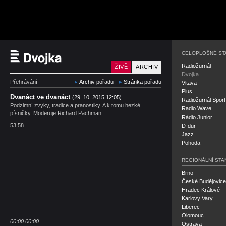
Český rozhlas Dvojka
CELOPLOŠNÉ ST
Radiožurnál
ŽIVĚ
ARCHIV
Dvojka
Přehrávání
Archiv pořadu
|
Stránka pořadu
Vltava
Plus
Dvanáct ve dvanáct
(29. 10. 2015 12:05)
Radiožurnál Sport
Podzimní zvyky, tradice a pranostiky. A k tomu hezké
Radio Wave
písničky. Moderuje Richard Pachman.
Rádio Junior
53:58
D-dur
Jazz
Pohoda
REGIONÁLNÍ STA
Brno
České Budějovice
Hradec Králové
Karlovy Vary
Liberec
Olomouc
00:00
00:00
Ostrava