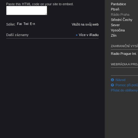
Paste this HTML code on your site to embed.
Pardubice
Plzeň
Rádio Praha
Střední Čechy
Facebook
Twitter
E-mail
Sdílet:
Vložit na svůj web
Sever
Vysočina
Další záznamy
Více v iRadiu
Zlín
ZAHRANIČNÍ VYSÍ
Radio Prague Int.
WEBRÁDIA A PRO
Návod
Pomoc při potí
Přidat do oblíben