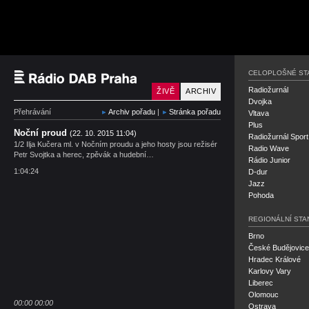
Český rozhlas Rádio P
CELOPLOŠNÉ ST
Radiožurnál
ŽIVĚ
ARCHIV
Dvojka
Přehrávání
Archiv pořadu
|
Stránka pořadu
Vltava
Plus
Noční proud
(22. 10. 2015 11:04)
Radiožurnál Sport
1/2 Ilja Kučera ml. v Nočním proudu a jeho hosty jsou režisér
Radio Wave
Petr Svojtka a herec, zpěvák a hudební…
Rádio Junior
1:04:24
D-dur
Jazz
Pohoda
REGIONÁLNÍ STA
Brno
České Budějovice
Hradec Králové
Karlovy Vary
Liberec
Olomouc
00:00
00:00
Ostrava