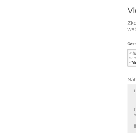
Vl
Zko
web
Odst
Náh