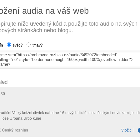
ožení audia na váš web
pírujte níže uvedený kód a použijte toto audio na svých
ových stránkách nebo blogu.
ín
světlý
tmavý
led