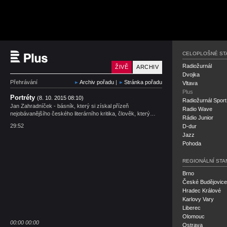
Český rozhlas Plus
CELOPLOŠNÉ ST
Radiožurnál
ŽIVĚ
ARCHIV
Dvojka
Přehrávání
Archiv pořadu
|
Stránka pořadu
Vltava
Plus
Portréty
(8. 10. 2015 08:10)
Radiožurnál Sport
Jan Zahradníček - básník, který si získal přízeň
Radio Wave
nejobávanějšího českého literárního kritika, člověk, který…
Rádio Junior
29:52
D-dur
Jazz
Pohoda
REGIONÁLNÍ STA
Brno
České Budějovice
Hradec Králové
Karlovy Vary
Liberec
Olomouc
00:00
00:00
Ostrava