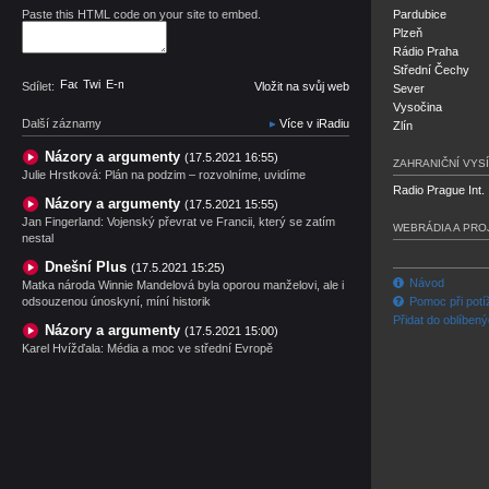
Paste this HTML code on your site to embed.
Pardubice
Plzeň
Rádio Praha
Střední Čechy
Facebook
Twitter
E-mail
Sdílet:
Vložit na svůj web
Sever
Vysočina
Další záznamy
Více v iRadiu
Zlín
Názory a argumenty
(17.5.2021 16:55)
ZAHRANIČNÍ VYSÍ
Julie Hrstková: Plán na podzim – rozvolníme, uvidíme
Radio Prague Int.
Názory a argumenty
(17.5.2021 15:55)
Jan Fingerland: Vojenský převrat ve Francii, který se zatím
WEBRÁDIA A PRO
nestal
Dnešní Plus
(17.5.2021 15:25)
Návod
Matka národa Winnie Mandelová byla oporou manželovi, ale i
odsouzenou únoskyní, míní historik
Pomoc při potí
Přidat do oblíben
Názory a argumenty
(17.5.2021 15:00)
Karel Hvížďala: Média a moc ve střední Evropě