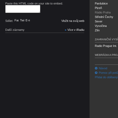
Paste this HTML code on your site to embed.
Pardubice
Plzeň
Rádio Praha
Střední Čechy
Facebook
Twitter
E-mail
Sdílet:
Vložit na svůj web
Sever
Vysočina
Další záznamy
Více v iRadiu
Zlín
ZAHRANIČNÍ VYSÍ
Radio Prague Int.
WEBRÁDIA A PRO
Návod
Pomoc při potí
Přidat do oblíben