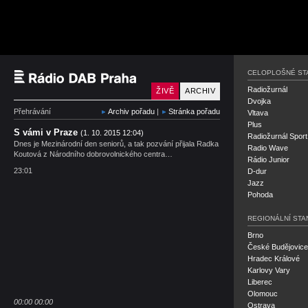
Český rozhlas Rádio P
CELOPLOŠNÉ ST
Radiožurnál
ŽIVĚ
ARCHIV
Dvojka
Přehrávání
Archiv pořadu
|
Stránka pořadu
Vltava
Plus
S vámi v Praze
(1. 10. 2015 12:04)
Radiožurnál Sport
Dnes je Mezinárodní den seniorů, a tak pozvání přijala Radka
Radio Wave
Koutová z Národního dobrovolnického centra…
Rádio Junior
23:01
D-dur
Jazz
Pohoda
REGIONÁLNÍ STA
Brno
České Budějovice
Hradec Králové
Karlovy Vary
Liberec
Olomouc
00:00
00:00
Ostrava