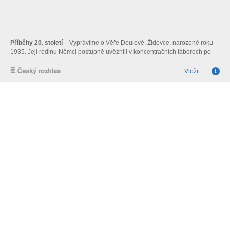
Příběhy 20. století
– Vyprávíme o Věře Doulové, Židovce, narozené roku
1935. Její rodinu Němci postupně uvěznili v koncentračních táborech po
celé Evropě, do transportu musela nastoupit i její matka. Desetiletá Věra
zůstala ve válečné Praze úplně sama. Připravil Adam Drda.
Vložit