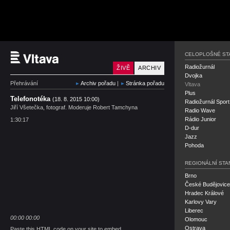
Český rozhlas Vltava
CELOPLOŠNÉ ST
Radiožurnál
ŽIVĚ
ARCHIV
Dvojka
Přehrávání
Archiv pořadu
|
Stránka pořadu
Vltava
Plus
Telefonotéka
(18. 8. 2015 10:00)
Radiožurnál Sport
Jiří Všetečka, fotograf. Moderuje Robert Tamchyna
Radio Wave
Rádio Junior
1:30:17
D-dur
Jazz
Pohoda
REGIONÁLNÍ STA
Brno
České Budějovice
Hradec Králové
Karlovy Vary
Liberec
00:00
00:00
Olomouc
Ostrava
Paste this HTML code on your site to embed.