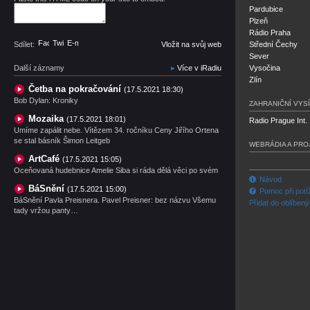
Pardubice
Plzeň
Rádio Praha
Facebook
Twitter
E-mail
Sdílet:
Vložit na svůj web
Střední Čechy
Sever
Další záznamy
Více v iRadiu
Vysočina
Zlín
Četba na pokračování
(17.5.2021 18:30)
Bob Dylan: Kroniky
ZAHRANIČNÍ VYSÍ
Mozaika
(17.5.2021 18:01)
Radio Prague Int.
Umíme zapálit nebe. Vítězem 34. ročníku Ceny Jiřího Ortena
se stal básník Šimon Leitgeb
WEBRÁDIA A PRO
ArtCafé
(17.5.2021 15:05)
Oceňovaná hudebnice Amelie Siba si ráda dělá věci po svém
Návod
BáSnění
(17.5.2021 15:00)
Pomoc při potí
BáSnění Pavla Preisnera. Pavel Preisner: bez názvu Všemu
Přidat do oblíben
tady vržou panty…