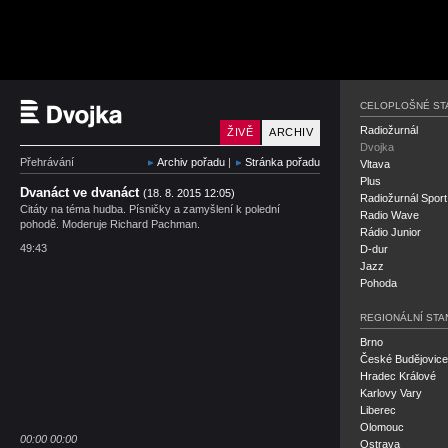
Český rozhlas Dvojka
CELOPLOŠNÉ ST
Radiožurnál
ŽIVĚ
ARCHIV
Dvojka
Přehrávání
Archiv pořadu
|
Stránka pořadu
Vltava
Plus
Dvanáct ve dvanáct
(18. 8. 2015 12:05)
Radiožurnál Sport
Citáty na téma hudba. Písničky a zamyšlení k polední
Radio Wave
pohodě. Moderuje Richard Pachman.
Rádio Junior
49:43
D-dur
Jazz
Pohoda
REGIONÁLNÍ STA
Brno
České Budějovice
Hradec Králové
Karlovy Vary
Liberec
Olomouc
00:00
00:00
Ostrava