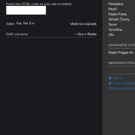
Paste this HTML code on your site to embed.
Pardubice
Plzeň
Rádio Praha
Střední Čechy
Facebook
Twitter
E-mail
Sdílet:
Vložit na svůj web
Sever
Vysočina
Další záznamy
Více v iRadiu
Zlín
ZAHRANIČNÍ VYSÍ
Radio Prague Int.
WEBRÁDIA A PRO
Návod
Pomoc při potí
Přidat do oblíben