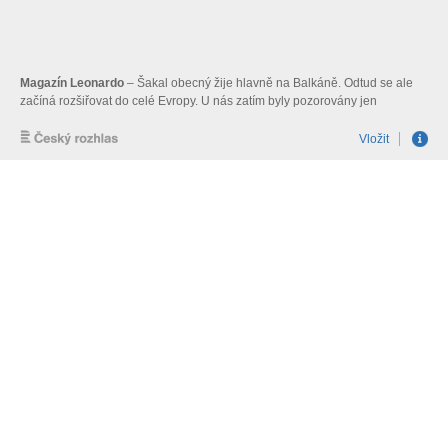
Magazín Leonardo
– Šakal obecný žije hlavně na Balkáně. Odtud se ale
začíná rozšiřovat do celé Evropy. U nás zatím byly pozorovány jen
jednotlivé kusy. Je to známka dobrého stavu naší přírody, nebo bychom
měli šakala, považovat za invazní druh? Připravila Tamara Urválková.
Vložit