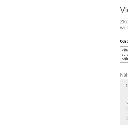
Vl
Zko
web
Odst
Náh