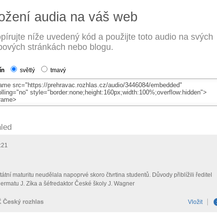
ožení audia na váš web
pírujte níže uvedený kód a použijte toto audio na svých
ových stránkách nebo blogu.
ín
světlý
tmavý
led