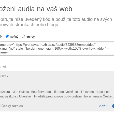
ožení audia na váš web
pírujte níže uvedený kód a použijte toto audio na svých
ových stránkách nebo blogu.
ín
světlý
tmavý
led