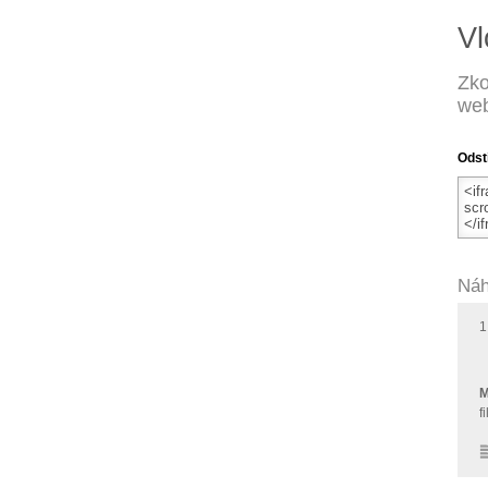
Vl
Zko
web
Odst
Náh