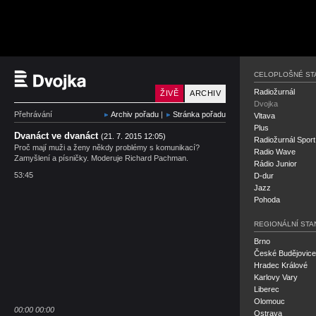
Český rozhlas Dvojka
CELOPLOŠNÉ ST
Radiožurnál
ŽIVĚ
ARCHIV
Dvojka
Přehrávání
Archiv pořadu
|
Stránka pořadu
Vltava
Plus
Dvanáct ve dvanáct
(21. 7. 2015 12:05)
Radiožurnál Sport
Proč mají muži a ženy někdy problémy s komunikací?
Radio Wave
Zamyšlení a písničky. Moderuje Richard Pachman.
Rádio Junior
53:45
D-dur
Jazz
Pohoda
REGIONÁLNÍ STA
Brno
České Budějovice
Hradec Králové
Karlovy Vary
Liberec
Olomouc
00:00
00:00
Ostrava