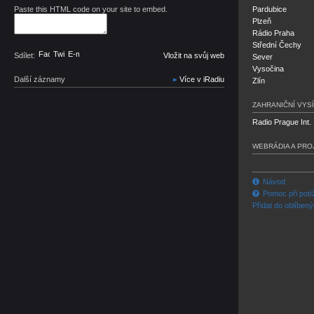
Paste this HTML code on your site to embed.
Pardubice
Plzeň
Rádio Praha
Střední Čechy
Facebook
Twitter
E-mail
Sdílet:
Vložit na svůj web
Sever
Vysočina
Další záznamy
Více v iRadiu
Zlín
ZAHRANIČNÍ VYSÍ
Radio Prague Int.
WEBRÁDIA A PRO
Návod
Pomoc při potí
Přidat do oblíben