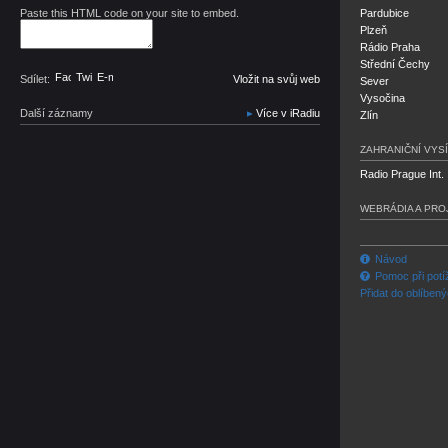
Paste this HTML code on your site to embed.
Pardubice
Plzeň
Rádio Praha
Střední Čechy
Facebook
Twitter
E-mail
Sdílet:
Vložit na svůj web
Sever
Vysočina
Další záznamy
Více v iRadiu
Zlín
ZAHRANIČNÍ VYSÍ
Radio Prague Int.
WEBRÁDIA A PRO
Návod
Pomoc při potí
Přidat do oblíben