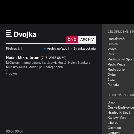
Český rozhlas Dvojka
CELOPLOŠNÉ ST
Radiožurnál
ŽIVĚ
ARCHIV
Dvojka
Přehrávání
Archiv pořadu
|
Stránka pořadu
Vltava
Plus
Noční Mikrofórum
(7. 7. 2015 08:30)
Radiožurnál Sport
Léčitelství, numerologie, kartářství. Hosté: Helen Stanku a
Radio Wave
Miroslav Musil. Moderuje Ondřej Kepka.
Rádio Junior
1:22:20
D-dur
Jazz
Pohoda
REGIONÁLNÍ STA
Brno
České Budějovice
Hradec Králové
Karlovy Vary
Liberec
Olomouc
00:00
00:00
Ostrava