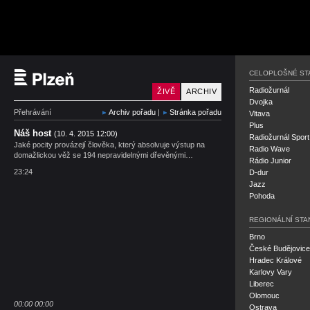
Český rozhlas Plzeň
CELOPLOŠNÉ ST
Radiožurnál
ŽIVĚ
ARCHIV
Dvojka
Přehrávání
Archiv pořadu
|
Stránka pořadu
Vltava
Plus
Náš host
(10. 4. 2015 12:00)
Radiožurnál Sport
Jaké pocity provázejí člověka, který absolvuje výstup na
Radio Wave
domažlickou věž se 194 nepravidelnými dřevěnými…
Rádio Junior
23:24
D-dur
Jazz
Pohoda
REGIONÁLNÍ STA
Brno
České Budějovice
Hradec Králové
Karlovy Vary
Liberec
Olomouc
00:00
00:00
Ostrava