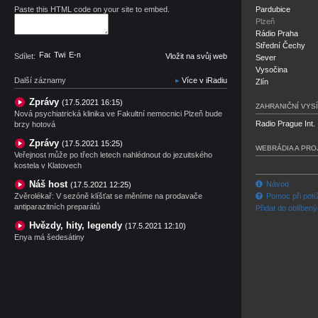
Paste this HTML code on your site to embed.
Pardubice
Plzeň
Rádio Praha
Střední Čechy
Facebook
Twitter
E-mail
Sdílet:
Vložit na svůj web
Sever
Vysočina
Další záznamy
Více v iRadiu
Zlín
Zprávy
(17.5.2021 16:15)
ZAHRANIČNÍ VYSÍ
Nová psychiatrická klinika ve Fakultní nemocnici Plzeň bude
Radio Prague Int.
brzy hotová
Zprávy
(17.5.2021 15:25)
WEBRÁDIA A PRO
Veřejnost může po třech letech nahlédnout do jezuitského
kostela v Klatovech
Náš host
Návod
(17.5.2021 12:25)
Zvěrolékař: V sezóně klíšťat se měníme na prodavače
Pomoc při potí
antiparazitních preparátů
Přidat do oblíben
Hvězdy, hity, legendy
(17.5.2021 12:10)
Enya má šedesátiny