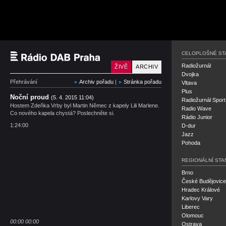
Český rozhlas Rádio P
CELOPLOŠNÉ ST
Radiožurnál
ŽIVĚ
ARCHIV
Dvojka
Přehrávání
Archiv pořadu
|
Stránka pořadu
Vltava
Plus
Noční proud
(5. 4. 2015 11:04)
Radiožurnál Sport
Hostem Zdeňka Vrby byl Martin Němec z kapely Lili Marlene.
Radio Wave
Co nového kapela chystá? Poslechněte si.
Rádio Junior
1:24:00
D-dur
Jazz
Pohoda
REGIONÁLNÍ STA
Brno
České Budějovice
Hradec Králové
Karlovy Vary
Liberec
Olomouc
00:00
00:00
Ostrava