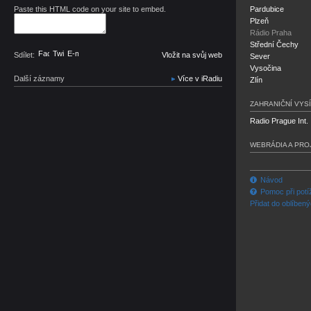
Paste this HTML code on your site to embed.
Pardubice
Plzeň
Rádio Praha
Střední Čechy
Facebook
Twitter
E-mail
Sdílet:
Vložit na svůj web
Sever
Vysočina
Další záznamy
Více v iRadiu
Zlín
ZAHRANIČNÍ VYSÍ
Radio Prague Int.
WEBRÁDIA A PRO
Návod
Pomoc při potí
Přidat do oblíben