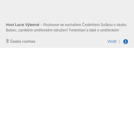
Host Lucie Výborné
– Rozhovor se sochařem Čestmírem Suškou o studiu
Bubec, zaniklém uměleckém sdružení Tvrdohlaví a také o uměleckém
propracování cisteren. Moderuje Patricie Strouhalová.
Vložit