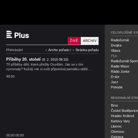
Český rozhlas Plus
CELOPLOŠNÉ ST
Radiožurnál
ŽIVĚ
ARCHIV
Dvojka
Přehrávání
Archiv pořadu
|
Stránka pořadu
Vltava
Plus
Příběhy 20. století
(8. 2. 2015 08:10)
Radiožurnál Sport
Tři příběhy dětí, které přežily Osvětim. Jak se s tím
Radio Wave
vyrovnaly? Každý rok si svět připomíná památku obětí…
Rádio Junior
48:50
D-dur
Jazz
Pohoda
REGIONÁLNÍ STA
Brno
České Budějovice
Hradec Králové
Karlovy Vary
Liberec
Olomouc
00:00
00:00
Ostrava