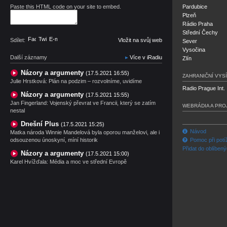
Paste this HTML code on your site to embed.
Pardubice
Plzeň
Rádio Praha
Střední Čechy
Facebook
Twitter
E-mail
Sdílet:
Vložit na svůj web
Sever
Vysočina
Další záznamy
Více v iRadiu
Zlín
Názory a argumenty
(17.5.2021 16:55)
ZAHRANIČNÍ VYSÍ
Julie Hrstková: Plán na podzim – rozvolníme, uvidíme
Radio Prague Int.
Názory a argumenty
(17.5.2021 15:55)
Jan Fingerland: Vojenský převrat ve Francii, který se zatím
WEBRÁDIA A PRO
nestal
Dnešní Plus
(17.5.2021 15:25)
Návod
Matka národa Winnie Mandelová byla oporou manželovi, ale i
odsouzenou únoskyní, míní historik
Pomoc při potí
Přidat do oblíben
Názory a argumenty
(17.5.2021 15:00)
Karel Hvížďala: Média a moc ve střední Evropě