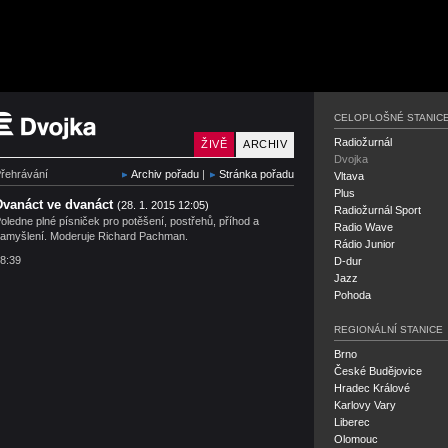
Český rozhlas Dvojka
CELOPLOŠNÉ STANIC
Radiožurnál
ŽIVĚ
ARCHIV
Dvojka
řehrávání
Archiv pořadu
|
Stránka pořadu
Vltava
Plus
Dvanáct ve dvanáct
(28. 1. 2015 12:05)
Radiožurnál Sport
oledne plné písniček pro potěšení, postřehů, příhod a
Radio Wave
amyšlení. Moderuje Richard Pachman.
Rádio Junior
8:39
D-dur
Jazz
Pohoda
REGIONÁLNÍ STANICE
Brno
České Budějovice
Hradec Králové
Karlovy Vary
Liberec
Olomouc