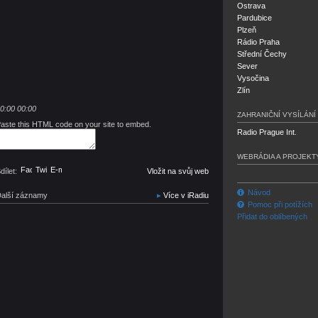
Ostrava
Pardubice
Plzeň
Rádio Praha
Střední Čechy
Sever
Vysočina
Zlín
0:00
00:00
ZAHRANIČNÍ VYSÍLÁNÍ
aste this HTML code on your site to embed.
Radio Prague Int.
WEBRÁDIA A PROJEKT
Facebook
Twitter
E-mail
dílet:
Vložit na svůj web
Návod
alší záznamy
Více v iRadiu
Pomoc při potížích
Přidat do oblíbených