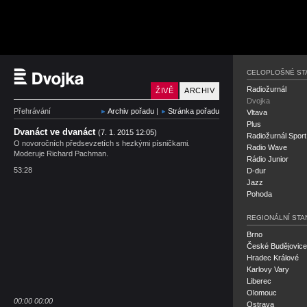
Český rozhlas Dvojka
CELOPLOŠNÉ ST
Radiožurnál
ŽIVĚ
ARCHIV
Dvojka
Přehrávání
Archiv pořadu
|
Stránka pořadu
Vltava
Plus
Dvanáct ve dvanáct
(7. 1. 2015 12:05)
Radiožurnál Sport
O novoročních předsevzetích s hezkými písničkami.
Radio Wave
Moderuje Richard Pachman.
Rádio Junior
53:28
D-dur
Jazz
Pohoda
REGIONÁLNÍ STA
Brno
České Budějovice
Hradec Králové
Karlovy Vary
Liberec
Olomouc
00:00
00:00
Ostrava