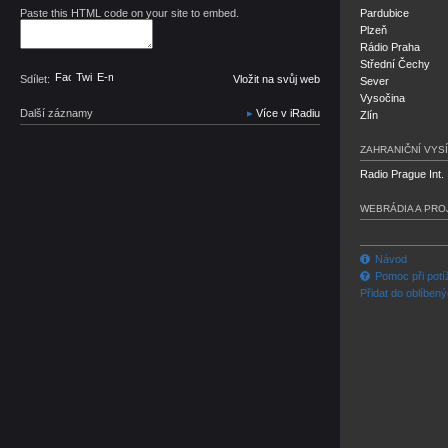
Paste this HTML code on your site to embed.
Pardubice
Plzeň
Rádio Praha
Střední Čechy
Facebook
Twitter
E-mail
Sdílet:
Vložit na svůj web
Sever
Vysočina
Další záznamy
Více v iRadiu
Zlín
ZAHRANIČNÍ VYSÍ
Radio Prague Int.
WEBRÁDIA A PRO
Návod
Pomoc při potí
Přidat do oblíben