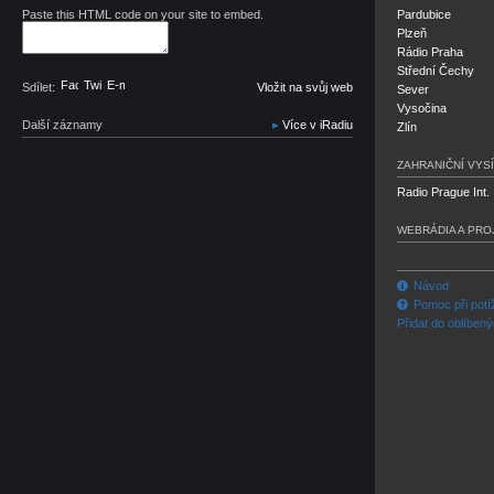
Paste this HTML code on your site to embed.
Pardubice
Plzeň
Rádio Praha
Střední Čechy
Facebook
Twitter
E-mail
Sdílet:
Vložit na svůj web
Sever
Vysočina
Další záznamy
Více v iRadiu
Zlín
ZAHRANIČNÍ VYSÍ
Radio Prague Int.
WEBRÁDIA A PRO
Návod
Pomoc při potí
Přidat do oblíben