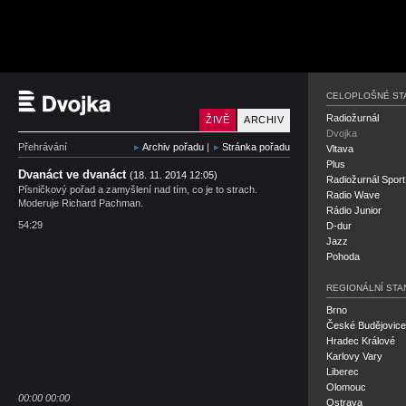
Český rozhlas Dvojka
CELOPLOŠNÉ ST
Radiožurnál
ŽIVĚ
ARCHIV
Dvojka
Přehrávání
Archiv pořadu
|
Stránka pořadu
Vltava
Plus
Dvanáct ve dvanáct
(18. 11. 2014 12:05)
Radiožurnál Sport
Písničkový pořad a zamyšlení nad tím, co je to strach.
Radio Wave
Moderuje Richard Pachman.
Rádio Junior
54:29
D-dur
Jazz
Pohoda
REGIONÁLNÍ STA
Brno
České Budějovice
Hradec Králové
Karlovy Vary
Liberec
Olomouc
00:00
00:00
Ostrava