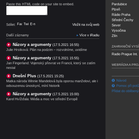
Paste this HTML code on your site to embed.
Pardubice
Plzeň
Rádio Praha
Střední Čechy
Facebook
Twitter
E-mail
Sdílet:
Vložit na svůj web
Sever
Vysočina
Další záznamy
Více v iRadiu
Zlín
Názory a argumenty
(17.5.2021 16:55)
ZAHRANIČNÍ VYSÍ
Julie Hrstková: Plán na podzim – rozvolníme, uvidíme
Radio Prague Int.
Názory a argumenty
(17.5.2021 15:55)
Jan Fingerland: Vojenský převrat ve Francii, který se zatím
WEBRÁDIA A PRO
nestal
Dnešní Plus
(17.5.2021 15:25)
Návod
Matka národa Winnie Mandelová byla oporou manželovi, ale i
odsouzenou únoskyní, míní historik
Pomoc při potí
Přidat do oblíben
Názory a argumenty
(17.5.2021 15:00)
Karel Hvížďala: Média a moc ve střední Evropě