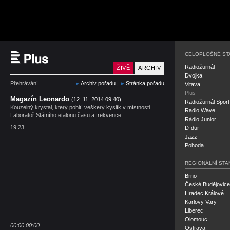
Český rozhlas Plus
CELOPLOŠNÉ ST
Radiožurnál
ŽIVĚ
ARCHIV
Dvojka
Přehrávání
Archiv pořadu
|
Stránka pořadu
Vltava
Plus
Magazín Leonardo
(12. 11. 2014 09:40)
Radiožurnál Sport
Kouzelný krystal, který pohltí veškerý kyslík v místnosti.
Radio Wave
Laboratoř Státního etalonu času a frekvence…
Rádio Junior
19:23
D-dur
Jazz
Pohoda
REGIONÁLNÍ STA
Brno
České Budějovice
Hradec Králové
Karlovy Vary
Liberec
Olomouc
00:00
00:00
Ostrava