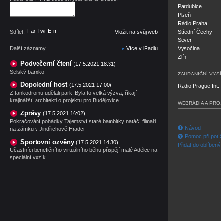
Pardubice
Plzeň
Rádio Praha
Facebook
Twitter
E-mail
Sdílet:
Vložit na svůj web
Střední Čechy
Sever
Další záznamy
Více v iRadiu
Vysočina
Zlín
Podvečerní čtení
(17.5.2021 18:31)
Selský baroko
ZAHRANIČNÍ VYSÍ
Dopolední host
(17.5.2021 17:00)
Radio Prague Int.
Z tankodromu udělali park. Byla to velká výzva, říkají
krajinářští architekti o projektu pro Budějovice
WEBRÁDIA A PRO
Zprávy
(17.5.2021 16:02)
Pokračování pohádky Tajemství staré bambitky natáčí filmaři
Návod
na zámku v Jindřichově Hradci
Pomoc při potí
Sportovní ozvěny
(17.5.2021 14:30)
Přidat do oblíben
Účastníci benefičního virtuálního běhu přispějí malé Adélce na
speciální vozík