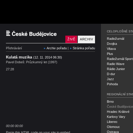
Český rozhlas České B
CELOPLOŠNÉ ST
Radiožurnál
ŽIVĚ
ARCHIV
Dvojka
Přehrávání
Archiv pořadu
|
Stránka pořadu
Vltava
Plus
Kulatá muzika
(12. 11. 2014 06:30)
Radiožurnál Sport
Pavel Dobeš: Průzkumný let (1997)
Radio Wave
Rádio Junior
27:28
D-dur
Jazz
Pohoda
REGIONÁLNÍ STA
Brno
České Budějovice
Hradec Králové
Karlovy Vary
Liberec
00:00
00:00
Olomouc
Ostrava
Paste this HTML code on your site to embed.