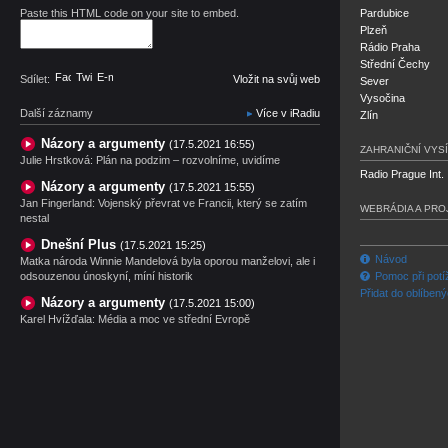
Paste this HTML code on your site to embed.
Pardubice
Plzeň
Rádio Praha
Střední Čechy
Facebook
Twitter
E-mail
Sdílet:
Vložit na svůj web
Sever
Vysočina
Další záznamy
Více v iRadiu
Zlín
Názory a argumenty
(17.5.2021 16:55)
ZAHRANIČNÍ VYSÍ
Julie Hrstková: Plán na podzim – rozvolníme, uvidíme
Radio Prague Int.
Názory a argumenty
(17.5.2021 15:55)
Jan Fingerland: Vojenský převrat ve Francii, který se zatím
WEBRÁDIA A PRO
nestal
Dnešní Plus
(17.5.2021 15:25)
Návod
Matka národa Winnie Mandelová byla oporou manželovi, ale i
odsouzenou únoskyní, míní historik
Pomoc při potí
Přidat do oblíben
Názory a argumenty
(17.5.2021 15:00)
Karel Hvížďala: Média a moc ve střední Evropě