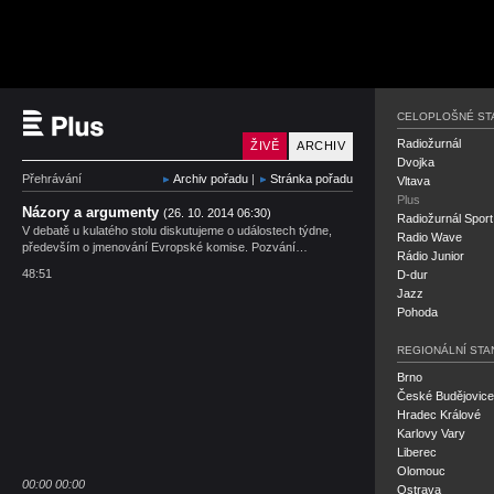
Český rozhlas Plus
CELOPLOŠNÉ ST
Radiožurnál
ŽIVĚ
ARCHIV
Dvojka
Přehrávání
Archiv pořadu
|
Stránka pořadu
Vltava
Plus
Názory a argumenty
(26. 10. 2014 06:30)
Radiožurnál Sport
V debatě u kulatého stolu diskutujeme o událostech týdne,
Radio Wave
především o jmenování Evropské komise. Pozvání…
Rádio Junior
48:51
D-dur
Jazz
Pohoda
REGIONÁLNÍ STA
Brno
České Budějovice
Hradec Králové
Karlovy Vary
Liberec
Olomouc
00:00
00:00
Ostrava