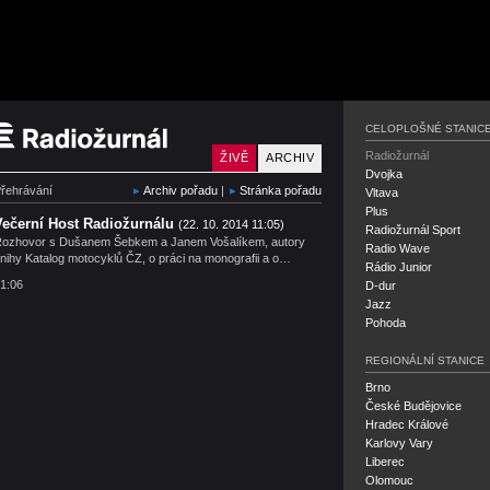
Český rozhlas Radiožurn
CELOPLOŠNÉ STANIC
Radiožurnál
ŽIVĚ
ARCHIV
Dvojka
řehrávání
Archiv pořadu
|
Stránka pořadu
Vltava
Plus
Večerní Host Radiožurnálu
(22. 10. 2014 11:05)
Radiožurnál Sport
ozhovor s Dušanem Šebkem a Janem Vošalíkem, autory
Radio Wave
nihy Katalog motocyklů ČZ, o práci na monografii a o…
Rádio Junior
1:06
D-dur
Jazz
Pohoda
REGIONÁLNÍ STANICE
Brno
České Budějovice
Hradec Králové
Karlovy Vary
Liberec
Olomouc