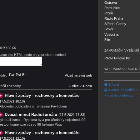
Ostrava
Pardubice
Plzeň
Rádio Praha
Střední Čechy
Sever
Vysočina
Zlín
0:00
00:00
ZAHRANIČNÍ VYSÍLÁNÍ
aste this HTML code on your site to embed.
Radio Prague Int.
WEBRÁDIA A PROJEKT
Facebook
Twitter
E-mail
dílet:
Vložit na svůj web
Návod
alší záznamy
Více v iRadiu
Pomoc při potížích
Hlavní zprávy - rozhovory a komentáře
Přidat do oblíbených
17.5.2021 18:10)
dpolední publicistika s Tomášem Pavlíčkem
Dvacet minut Radiožurnálu
(17.5.2021 17:33)
yl to alibismus. Rychlost byla pro úředníky nejjednodušší
estou, komentuje výzvu 98 hejtman Půta
Hlavní zprávy - rozhovory a komentáře
17.5.2021 12:10)