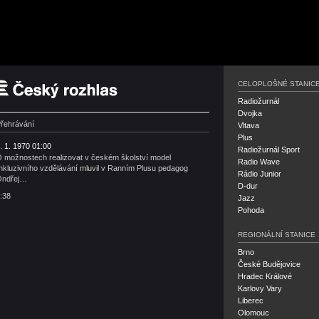
Český rozhlas
CELOPLOŠNÉ STANIC
Radiožurnál
Dvojka
řehrávání
Vltava
Plus
. 1. 1970 01:00
Radiožurnál Sport
 možnostech realizovat v českém školství model
Radio Wave
inkluzivního vzdělávání mluvil v Ranním Plusu pedagog
Rádio Junior
Ondřej…
D-dur
:38
Jazz
Pohoda
REGIONÁLNÍ STANICE
Brno
České Budějovice
Hradec Králové
Karlovy Vary
Liberec
Olomouc