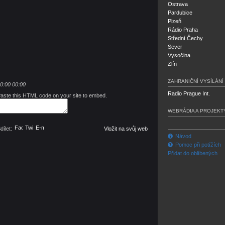
Ostrava
Pardubice
Plzeň
Rádio Praha
Střední Čechy
Sever
Vysočina
Zlín
ZAHRANIČNÍ VYSÍLÁNÍ
0:00
00:00
Radio Prague Int.
aste this HTML code on your site to embed.
WEBRÁDIA A PROJEKT
Facebook
Twitter
E-mail
dílet:
Vložit na svůj web
Návod
Pomoc při potížích
Přidat do oblíbených