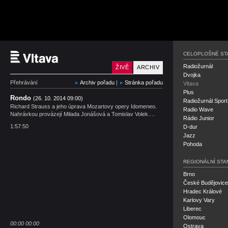
Český rozhlas Vltava
CELOPLOŠNÉ ST
Radiožurnál
ŽIVĚ
ARCHIV
Dvojka
Přehrávání
Archiv pořadu
|
Stránka pořadu
Vltava
Plus
Rondo
(26. 10. 2014 09:00)
Radiožurnál Sport
Richard Strauss a jeho úprava Mozartovy opery Idomeneo.
Radio Wave
Nahrávkou provázejí Milada Jonášová a Tomislav Volek.…
Rádio Junior
1:57:50
D-dur
Jazz
Pohoda
REGIONÁLNÍ STA
Brno
České Budějovice
Hradec Králové
Karlovy Vary
Liberec
Olomouc
00:00
00:00
Ostrava