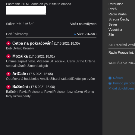
Paste this HTML code on your site to embed.
Pardubice
Plzeň
Rádio Praha
Střední Čechy
Facebook
Twitter
E-mail
Sdílet:
Vložit na svůj web
Sever
Vysočina
Další záznamy
Více v iRadiu
Zlín
Četba na pokračování
(17.5.2021 18:30)
ZAHRANIČNÍ VYSÍ
Bob Dylan: Kroniky
Radio Prague Int.
Mozaika
(17.5.2021 18:01)
Umíme zapálit nebe. Vítězem 34. ročníku Ceny Jiřího Ortena
WEBRÁDIA A PRO
se stal básník Šimon Leitgeb
ArtCafé
(17.5.2021 15:05)
Návod
Oceňovaná hudebnice Amelie Siba si ráda dělá věci po svém
Pomoc při potí
BáSnění
(17.5.2021 15:00)
Přidat do oblíben
BáSnění Pavla Preisnera. Pavel Preisner: bez názvu Všemu
tady vržou panty…