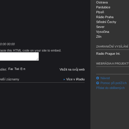
Ostrava
Pardubice
Plzeň
Rádio Praha
Střední Čechy
Sever
Vysočina
Zlín
0:00
00:00
ZAHRANIČNÍ VYSÍLÁNÍ
aste this HTML code on your site to embed.
Radio Prague Int.
WEBRÁDIA A PROJEKT
Facebook
Twitter
E-mail
dílet:
Vložit na svůj web
Návod
alší záznamy
Více v iRadiu
Pomoc při potížích
Přidat do oblíbených