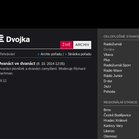
Český rozhlas Dvojka
CELOPLOŠNÉ STANIC
Radiožurnál
ŽIVĚ
ARCHIV
Dvojka
řehrávání
Archiv pořadu
|
Stránka pořadu
Vltava
Plus
Dvanáct ve dvanáct
(8. 10. 2014 12:05)
Radiožurnál Sport
vanáct písniček a dvanáct zamyšlení. Moderuje Richard
Radio Wave
Pachman.
Rádio Junior
9:12
D-dur
Jazz
Pohoda
REGIONÁLNÍ STANICE
Brno
České Budějovice
Hradec Králové
Karlovy Vary
Liberec
Olomouc