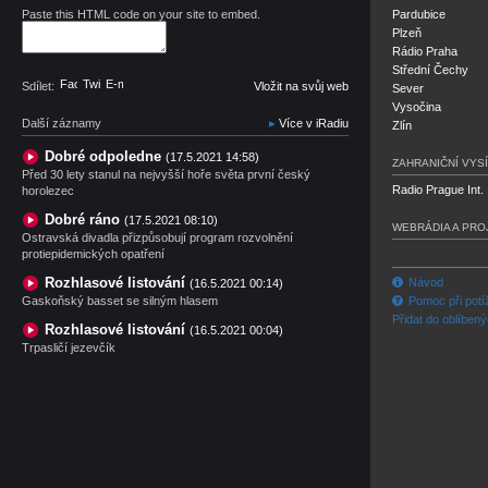
Paste this HTML code on your site to embed.
Pardubice
Plzeň
Rádio Praha
Střední Čechy
Facebook
Twitter
E-mail
Sdílet:
Vložit na svůj web
Sever
Vysočina
Další záznamy
Více v iRadiu
Zlín
Dobré odpoledne
(17.5.2021 14:58)
ZAHRANIČNÍ VYSÍ
Před 30 lety stanul na nejvyšší hoře světa první český
Radio Prague Int.
horolezec
Dobré ráno
(17.5.2021 08:10)
WEBRÁDIA A PRO
Ostravská divadla přizpůsobují program rozvolnění
protiepidemických opatření
Rozhlasové listování
Návod
(16.5.2021 00:14)
Gaskoňský basset se silným hlasem
Pomoc při potí
Přidat do oblíben
Rozhlasové listování
(16.5.2021 00:04)
Trpasličí jezevčík