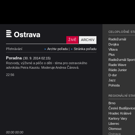
Český rozhlas Ostrava
CELOPLOŠNÉ ST
Radiožurnál
ŽIVĚ
ARCHIV
Dvojka
Přehrávání
Archiv pořadu
|
Stránka pořadu
Vltava
Plus
Poradna
(30. 9. 2014 02:15)
Radiožurnál Sport
Rozvody, výživné a péče o děti - téma pro ostravského
Radio Wave
advokáta Petra Kaustu. Moderuje Andrea Čánová.
Rádio Junior
22:56
D-dur
Jazz
Pohoda
REGIONÁLNÍ STA
Brno
České Budějovice
Hradec Králové
Karlovy Vary
Liberec
Olomouc
00:00
00:00
Ostrava