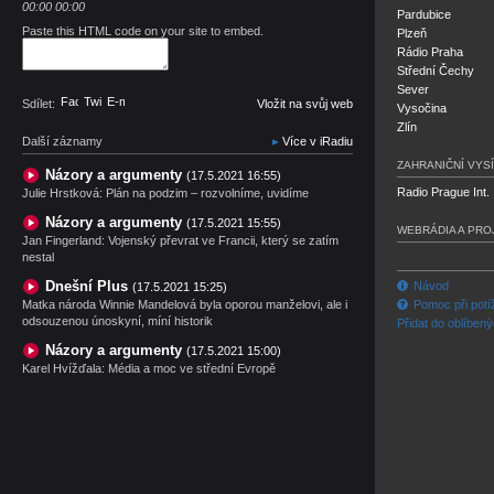
00:00
00:00
Pardubice
Paste this HTML code on your site to embed.
Plzeň
Rádio Praha
Střední Čechy
Sever
Facebook
Twitter
E-mail
Sdílet:
Vložit na svůj web
Vysočina
Zlín
Další záznamy
Více v iRadiu
ZAHRANIČNÍ VYSÍ
Názory a argumenty
(17.5.2021 16:55)
Radio Prague Int.
Julie Hrstková: Plán na podzim – rozvolníme, uvidíme
Názory a argumenty
(17.5.2021 15:55)
WEBRÁDIA A PRO
Jan Fingerland: Vojenský převrat ve Francii, který se zatím
nestal
Dnešní Plus
Návod
(17.5.2021 15:25)
Matka národa Winnie Mandelová byla oporou manželovi, ale i
Pomoc při potí
odsouzenou únoskyní, míní historik
Přidat do oblíben
Názory a argumenty
(17.5.2021 15:00)
Karel Hvížďala: Média a moc ve střední Evropě