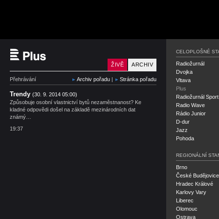
Český rozhlas Plus
CELOPLOŠNÉ ST
Radiožurnál
ŽIVĚ
ARCHIV
Dvojka
Přehrávání
Archiv pořadu
|
Stránka pořadu
Vltava
Plus
Trendy
(30. 9. 2014 05:00)
Radiožurnál Sport
Způsobuje osobní vlastnictví bytů nezaměstnanost? Ke
Radio Wave
kladné odpovědi došel na základě mezinárodních dat
Rádio Junior
známý…
D-dur
19:37
Jazz
Pohoda
REGIONÁLNÍ STA
Brno
České Budějovice
Hradec Králové
Karlovy Vary
Liberec
Olomouc
Ostrava