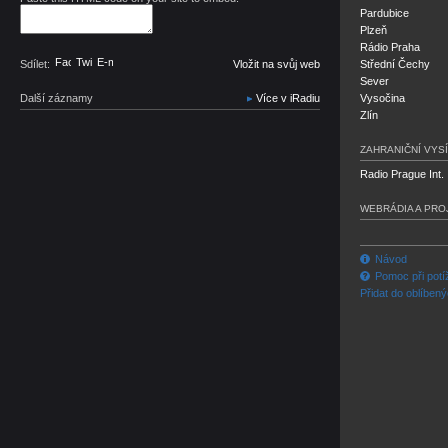
Pardubice
Plzeň
Rádio Praha
Facebook
Twitter
E-mail
Sdílet:
Vložit na svůj web
Střední Čechy
Sever
Další záznamy
Více v iRadiu
Vysočina
Zlín
ZAHRANIČNÍ VYSÍ
Radio Prague Int.
WEBRÁDIA A PRO
Návod
Pomoc při potí
Přidat do oblíben