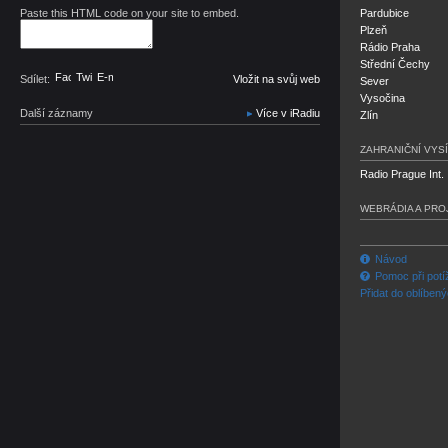
Paste this HTML code on your site to embed.
Pardubice
Plzeň
Rádio Praha
Střední Čechy
Facebook
Twitter
E-mail
Sdílet:
Vložit na svůj web
Sever
Vysočina
Další záznamy
Více v iRadiu
Zlín
ZAHRANIČNÍ VYSÍ
Radio Prague Int.
WEBRÁDIA A PRO
Návod
Pomoc při potí
Přidat do oblíben