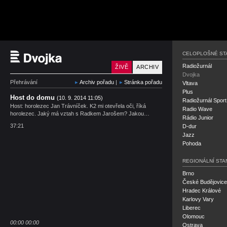
Český rozhlas Dvojka
CELOPLOŠNÉ ST
Radiožurnál
ŽIVĚ
ARCHIV
Dvojka
Přehrávání
Archiv pořadu
|
Stránka pořadu
Vltava
Plus
Host do domu
(10. 9. 2014 11:05)
Radiožurnál Sport
Host: horolezec Jan Trávníček. K2 mi otevřela oči, říká
Radio Wave
horolezec. Jaký má vztah s Radkem Jarošem? Jakou…
Rádio Junior
37:21
D-dur
Jazz
Pohoda
REGIONÁLNÍ STA
Brno
České Budějovice
Hradec Králové
Karlovy Vary
Liberec
Olomouc
00:00
00:00
Ostrava